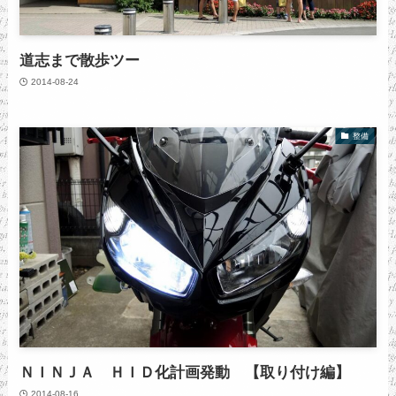
道志まで散歩ツー
2014-08-24
整備
ＮＩＮＪＡ ＨＩＤ化計画発動 【取り付け編】
2014-08-16