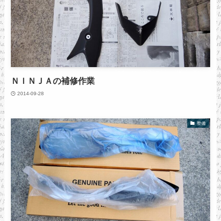
ＮＩＮＪＡの補修作業
2014-09-28
整備