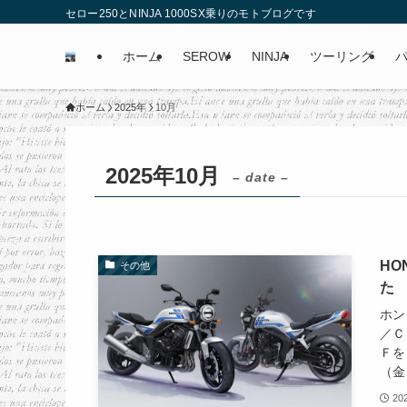
セロー250とNINJA 1000SX乗りのモトブログです
ホーム
SEROW
NINJA
ツーリング
ホーム
2025年
10月
2025年10月
– date –
HO
その他
た
ホン
／Ｃ
Ｆを
（金
20