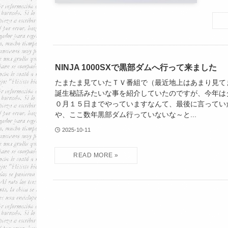
NINJA 1000SXで黒部ダムへ行って来ました
たまたま見ていたＴＶ番組で（最近地上はあまり見て
誕生秘話みたいな事を紹介していたのですが、今年は
０月１５日までやっていますなんて、最後に言ってい
や、ここ数年黒部ダム行っていないな～と...
2025-10-11