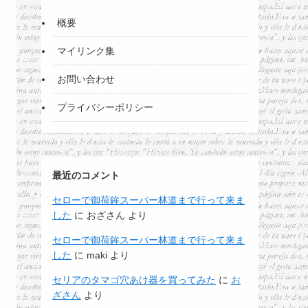
概要
マイリンク集
お問い合わせ
プライバシーポリシー
最近のコメント
セローで御荷鉾スーパー林道まで行って来ま
した
に
おざさん
より
セローで御荷鉾スーパー林道まで行って来ま
した
に
maki
より
セリアのタマゴ穴あけ器を買ってみた
に
お
ざさん
より