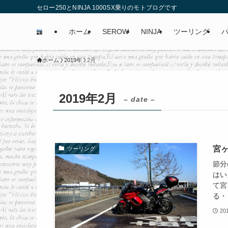
セロー250とNINJA 1000SX乗りのモトブログです
ホーム
SEROW
NINJA
ツーリング
ホーム
2019年
2月
2019年2月
– date –
宮
ツーリング
節分
はい
て宮
る・
20