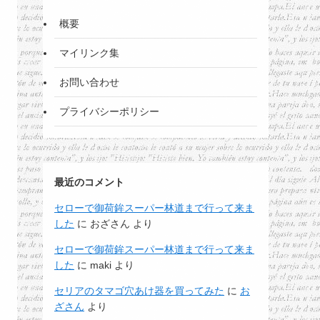
概要
マイリンク集
お問い合わせ
プライバシーポリシー
最近のコメント
セローで御荷鉾スーパー林道まで行って来ま
した
に
おざさん
より
セローで御荷鉾スーパー林道まで行って来ま
した
に
maki
より
セリアのタマゴ穴あけ器を買ってみた
に
お
ざさん
より