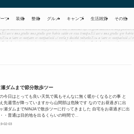
パーツ
装備
整備
グルメ
キャンプ
生活雑貨
その他
ヶ瀬ダムまで節分散歩ツー
の今日はとっても良い天気で風もそんなに無く暖かくなるとの事 と
え先週雪が降っていますから山間部は危険です なのでお昼過ぎに出
ヶ瀬ダムまでNINJAで散歩ツーに行ってきました 自宅をお昼過ぎに出
・・普通は目的地を出るくらいの時間で...
19-02-03