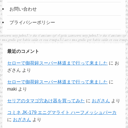
お問い合わせ
プライバシーポリシー
最近のコメント
セローで御荷鉾スーパー林道まで行って来ました
に
お
ざさん
より
セローで御荷鉾スーパー林道まで行って来ました
に
maki
より
セリアのタマゴ穴あけ器を買ってみた
に
おざさん
より
コミネ JK-179 エニグマライト ハーフメッシュパーカ
に
おざさん
より