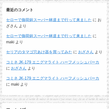
最近のコメント
セローで御荷鉾スーパー林道まで行って来ました
に
お
ざさん
より
セローで御荷鉾スーパー林道まで行って来ました
に
maki
より
セリアのタマゴ穴あけ器を買ってみた
に
おざさん
より
コミネ JK-179 エニグマライト ハーフメッシュパーカ
に
おざさん
より
コミネ JK-179 エニグマライト ハーフメッシュパーカ
に
maki
より