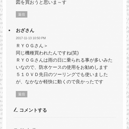
図を買おうと思いま～す
返信
おざさん
2017-11-13 10:50 PM
ＲＹＯＧさん＞
同じ機種買われたんですね(笑)
ＲＹＯＧさんは雨の日に乗られる事が多いみた
いなので、防水ケースの使用をお勧めします
５１０ＶＤ先日のツーリングでも使いました
が、なかなか軽快に動くので良かったです
返信
コメントする