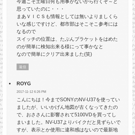
今週こそ土曜日何も用事がないから行くぞ～と
思っていたのに・・・
まあＶＩＣＳも情報としては無いよりましくら
いな感じですけど、都市部はそこそこ参考には
なるので
スイッチの位置は、たぶんブラケットをはめた
のが簡単に検知出来る様にって事かなと
なので簡単にクリア出来ました(笑)
返信
ROYG
2017-11-12 6:26 PM
こんにちは！今までSONYのNV-U37を使ってい
ましたが、いいかげん地図が古くなってきたの
で、おささんに影響されて5100VDを買ってし
まいました。NV-U37よりバイクだと見ずらいで
すが、表示とか使用に違和感はないので最新地