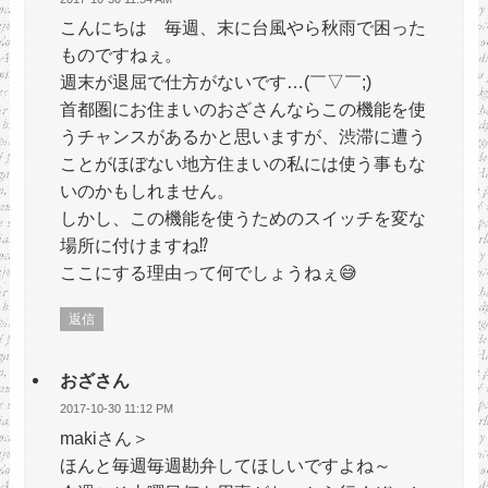
こんにちは 毎週、末に台風やら秋雨で困った
ものですねぇ。
週末が退屈で仕方がないです…(￣▽￣;)
首都圏にお住まいのおざさんならこの機能を使
うチャンスがあるかと思いますが、渋滞に遭う
ことがほぼない地方住まいの私には使う事もな
いのかもしれません。
しかし、この機能を使うためのスイッチを変な
場所に付けますね⁉
ここにする理由って何でしょうねぇ😅
返信
おざさん
2017-10-30 11:12 PM
makiさん＞
ほんと毎週毎週勘弁してほしいですよね～