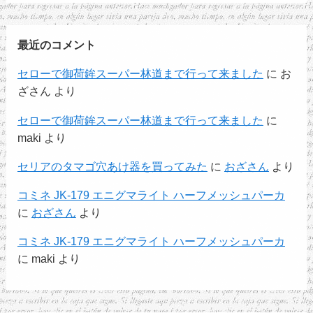
最近のコメント
セローで御荷鉾スーパー林道まで行って来ました
に
お
ざさん
より
セローで御荷鉾スーパー林道まで行って来ました
に
maki
より
セリアのタマゴ穴あけ器を買ってみた
に
おざさん
より
コミネ JK-179 エニグマライト ハーフメッシュパーカ
に
おざさん
より
コミネ JK-179 エニグマライト ハーフメッシュパーカ
に
maki
より