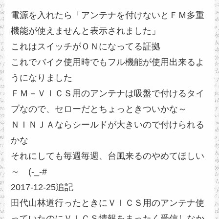
電源を入れたら「アンテナを付けないとＦＭ多重
機能が使えませんと表示されました」
これはスイッチがＯＮになってる証拠
これでバイク使用時でもフル機能が使用出来るよ
うになりました
ＦＭ－ＶＩＣＳ用のアンテナは吸盤で付けるタイ
プなので、セローだとちょっときついかな～
ＮＩＮＪＡならシールドが大きいので付けられる
かな
それにしても毎週毎週、台風来るのやめてほしい
～ (-_-#
2017-12-25追記
田代山林道行ったときにＶＩＣＳ用のアンテナ使
っていたのにＶＩＣＳ情報をまったく受信しなか