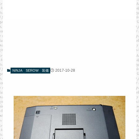
2017-10-28
NINJA
SEROW
装備