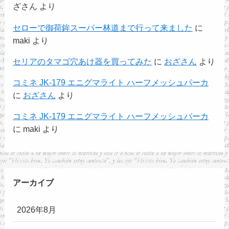
ざさん
より
セローで御荷鉾スーパー林道まで行って来ました
に
maki
より
セリアのタマゴ穴あけ器を買ってみた
に
おざさん
より
コミネ JK-179 エニグマライト ハーフメッシュパーカ
に
おざさん
より
コミネ JK-179 エニグマライト ハーフメッシュパーカ
に
maki
より
アーカイブ
2026年8月