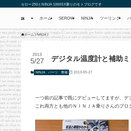
セロー250とNINJA 1000SX乗りのモトブログです
ホーム
SEROW
NINJA
ツーリング
ホーム
NINJA
2013
デジタル温度計と補助ミ
5/27
2013-05-27
NINJA
パーツ
整備
一つ前の記事で既にデビューしてますが、デ
これ両方とも他のＮＩＮＪＡ乗りさんのブロ