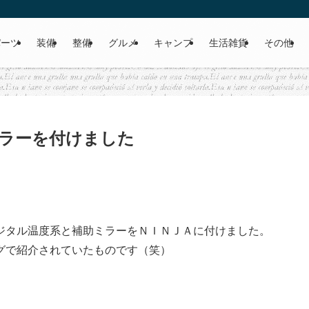
パーツ
装備
整備
グルメ
キャンプ
生活雑貨
その他
ラーを付けました
ジタル温度系と補助ミラーをＮＩＮＪＡに付けました。
グで紹介されていたものです（笑）