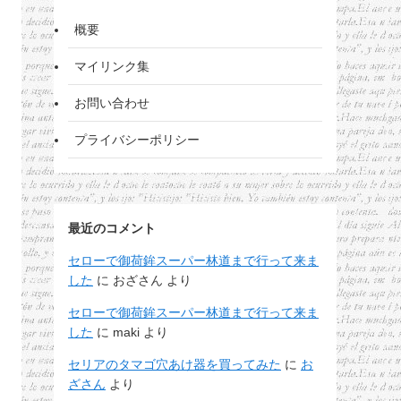
概要
マイリンク集
お問い合わせ
プライバシーポリシー
最近のコメント
セローで御荷鉾スーパー林道まで行って来ま
した
に
おざさん
より
セローで御荷鉾スーパー林道まで行って来ま
した
に
maki
より
セリアのタマゴ穴あけ器を買ってみた
に
お
ざさん
より