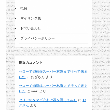
概要
マイリンク集
お問い合わせ
プライバシーポリシー
最近のコメント
セローで御荷鉾スーパー林道まで行って来ま
した
に
おざさん
より
セローで御荷鉾スーパー林道まで行って来ま
した
に
maki
より
セリアのタマゴ穴あけ器を買ってみた
に
お
ざさん
より