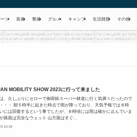
パーツ
装備
整備
グルメ
キャンプ
生活雑貨
その他
PAN MOBILITY SHOW 2023に行って来ました
は、久しぶりにセローで御荷鉾スーパー林道に行く気満々だったので
・・・ 朝５時半に起きた時点で雨が降っており、天気予報では８時
いには回復するという事でしたが、８時頃には雨は確かに止んでいま
が路面は完全なウェット 山方面はすぐ...
23-10-29