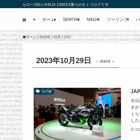
セロー250とNINJA 1000SX乗りのモトブログです
ホーム
SEROW
NINJA
ツーリング
ホーム
2023年
10月
29日
2023年10月29日
– date –
JA
その他
今日
すが
くら
した
20