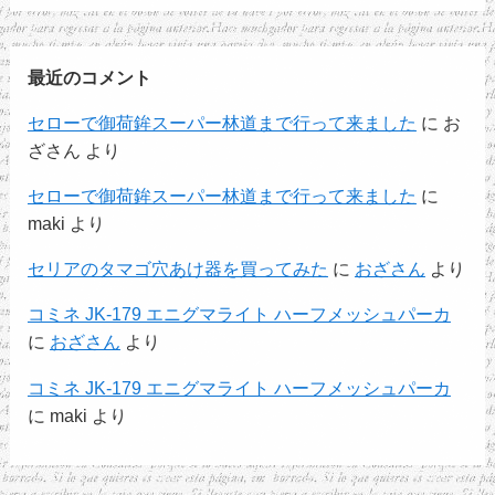
最近のコメント
セローで御荷鉾スーパー林道まで行って来ました
に
お
ざさん
より
セローで御荷鉾スーパー林道まで行って来ました
に
maki
より
セリアのタマゴ穴あけ器を買ってみた
に
おざさん
より
コミネ JK-179 エニグマライト ハーフメッシュパーカ
に
おざさん
より
コミネ JK-179 エニグマライト ハーフメッシュパーカ
に
maki
より