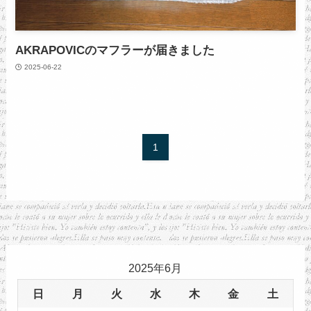
AKRAPOVICのマフラーが届きました
2025-06-22
1
2025年6月
日
月
火
水
木
金
土