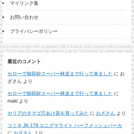
マイリンク集
お問い合わせ
プライバシーポリシー
最近のコメント
セローで御荷鉾スーパー林道まで行って来ました
に
お
ざさん
より
セローで御荷鉾スーパー林道まで行って来ました
に
maki
より
セリアのタマゴ穴あけ器を買ってみた
に
おざさん
より
コミネ JK-179 エニグマライト ハーフメッシュパーカ
に
おざさん
より