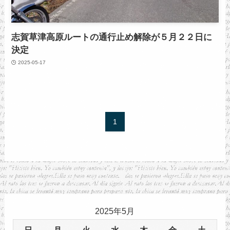
志賀草津高原ルートの通行止め解除が５月２２日に
決定
2025-05-17
1
2025年5月
日
月
火
水
木
金
土