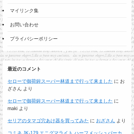
マイリンク集
お問い合わせ
プライバシーポリシー
最近のコメント
セローで御荷鉾スーパー林道まで行って来ました
に
お
ざさん
より
セローで御荷鉾スーパー林道まで行って来ました
に
maki
より
セリアのタマゴ穴あけ器を買ってみた
に
おざさん
より
コミネ JK-179 エニグマライト ハーフメッシュパーカ