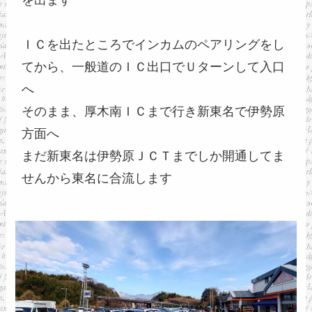
を出ます
ＩＣを出たところでインカムのペアリングをし
てから、一般道のＩＣ出口でＵターンして入口
へ
そのまま、厚木南ＩＣまで行き新東名で伊勢原
方面へ
まだ新東名は伊勢原ＪＣＴまでしか開通してま
せんから東名に合流します　