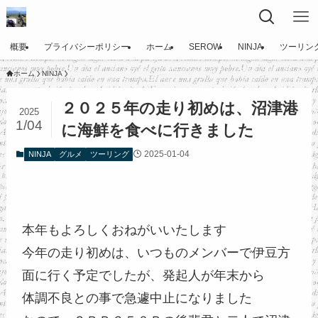
概要
プライバシーポリシー
ホーム
SEROW
NINJA
ツーリン
ホーム
NINJA
２０２５年の走り初めは、沼津港
2025
1/04
に海鮮を食べに行きました
2025-01-04
NINJA
グルメ
ツーリング
本年もよろしくおねがいいたします
今年の走り初めは、いつものメンバーで伊豆方
面に行く予定でしたが、発起人が年末から
体調不良との事で急遽中止になりました