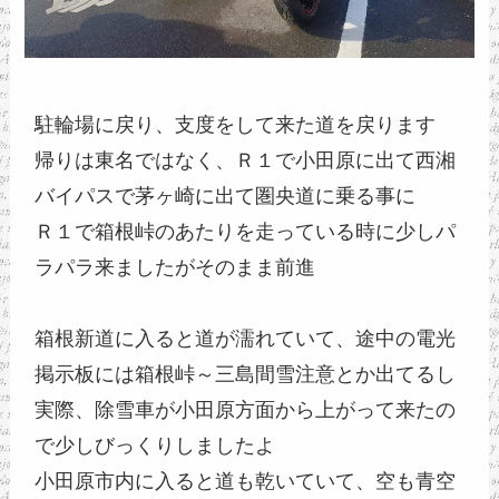
駐輪場に戻り、支度をして来た道を戻ります
帰りは東名ではなく、Ｒ１で小田原に出て西湘
バイパスで茅ヶ崎に出て圏央道に乗る事に
Ｒ１で箱根峠のあたりを走っている時に少しパ
ラパラ来ましたがそのまま前進
箱根新道に入ると道が濡れていて、途中の電光
掲示板には箱根峠～三島間雪注意とか出てるし
実際、除雪車が小田原方面から上がって来たの
で少しびっくりしましたよ
小田原市内に入ると道も乾いていて、空も青空