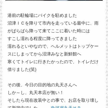
港前の駐輪場にバイクを駐めました
沼津ＩＣを降りて市内を走っている最中に、雨
がぱらばら降って来てここに着いた時には
すこし濡れる程度に降ってきました
濡れるといやなので、ヘルメットはトップケー
スにしまってから沼津みなと新鮮館へ
寒くてトイレに行きたかったので、トイレだけ
借りました(笑)
その後、今日の目的地の丸天さんへ
しか～し、丸天本店が無い！
そしたら現在改装中との事で、お店を取り壊し
て新築中でした　→　
魚河岸丸天ＨＰ